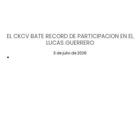
EL CKCV BATE RECORD DE PARTICIPACION EN EL
LUCAS GUERRERO
3 de julio de 2026
CAMPEONATO DE KARTING DE LA COMUNITAT VALENCIANA
(CKCV) KARTÓDROMO INTERNACIONAL LUCAS GUERRERO
(CHIVA) Pedro Pelagio.
Leer Más
Páginas
Contacta