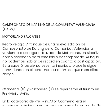
CAMPEONATO DE KARTING DE LA COMUNITAT VALENCIANA
(CKCV)
MOTORLAND (ALCAÑIZ)
Pedro Pelagio.
Arranque de una nueva edición del
Campeonato de Karting de la Comunitat Valenciana,
volviendo a escoger el trazado de MotorLand, en Alcañiz,
como escenario para este inicio de temporada. Aunque
no podemos hablar de record en cuanto a participación,
ésta superó los ciento sesenta inscritos, lo que le sigue
convirtiendo en el certamen autonómico que más pilotos
acoge.
Otamendi (6) y Pastoressa (7) se repartieron el triunfo en
Pre-Mini
J. Aviñó
En la categoría de Pre-Mini, Aitor Otamendi era el
encargado de inaugurar el marcado esta temporada. No