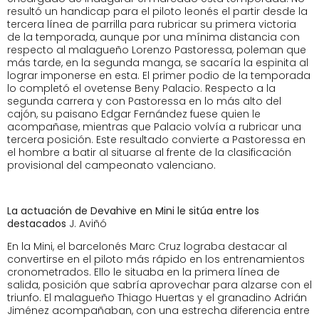
resultó un handicap para el piloto leonés el partir desde la
tercera línea de parrilla para rubricar su primera victoria
de la temporada, aunque por una mínima distancia con
respecto al malagueño Lorenzo Pastoressa, poleman que
más tarde, en la segunda manga, se sacaría la espinita al
lograr imponerse en esta. El primer podio de la temporada
lo completó el ovetense Beny Palacio. Respecto a la
segunda carrera y con Pastoressa en lo más alto del
cajón, su paisano Edgar Fernández fuese quien le
acompañase, mientras que Palacio volvía a rubricar una
tercera posición. Este resultado convierte a Pastoressa en
el hombre a batir al situarse al frente de la clasificación
provisional del campeonato valenciano.
La actuación de Devahive en Mini le sitúa entre los
destacados
J. Aviñó
En la Mini, el barcelonés Marc Cruz lograba destacar al
convertirse en el piloto más rápido en los entrenamientos
cronometrados. Ello le situaba en la primera línea de
salida, posición que sabría aprovechar para alzarse con el
triunfo. El malagueño Thiago Huertas y el granadino Adrián
Jiménez acompañaban, con una estrecha diferencia entre