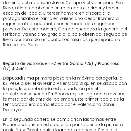
dominio del madrileño Javier Campo y el valenciano Eric
Riera, al intercambiasen entre ambos el primer y tercer
escalón del podio. El tercer hombre en discordia lo
protagonizaba el también valenciano Cesar Romero al
regresar al campeonato cosechando dos segundos
puestos. De esta manera, Campo encabeza la general del
territorial valenciano, gracia a la pole obtenida, seguido de
Riera por tan solo un punto. Los mismos que separan a
Romero de Riera.
Reparto de victorias en KZ entre García /25) y Pruñonosa
(17) J.
Aviñó
Disputadísima primera plaza en la máxima categoría, la
KZ. Pese a ser el avilesino Asier García quien se alzaba con
la pole, le era rebatada esta condición por el
castellonense Adrián Pruñonosa, quien lograba atravesar
la meta por delante del poleman. Este primer podio de la
temporada era completado por el valenciano Daniel
Dallakyan.
En la segunda carrera se cambiarían las tornas entre
Pruñonosa, que en esta ocasión partía desde la primera
posición, y García quien lograba imponerse. Pese a la