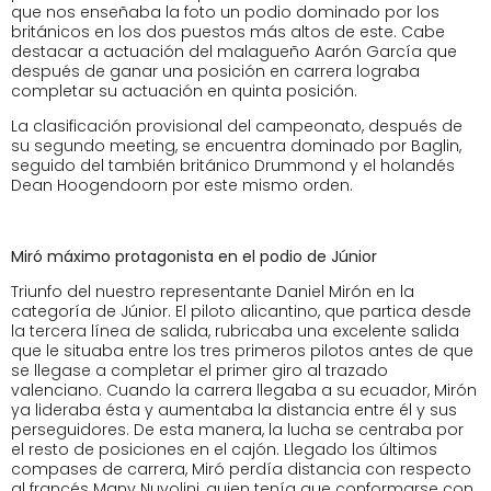
que nos enseñaba la foto un podio dominado por los
británicos en los dos puestos más altos de este. Cabe
destacar a actuación del malagueño Aarón García que
después de ganar una posición en carrera lograba
completar su actuación en quinta posición.
La clasificación provisional del campeonato, después de
su segundo meeting, se encuentra dominado por Baglin,
seguido del también británico Drummond y el holandés
Dean Hoogendoorn por este mismo orden.
Miró máximo protagonista en el podio de Júnior
Triunfo del nuestro representante Daniel Mirón en la
categoría de Júnior. El piloto alicantino, que partica desde
la tercera línea de salida, rubricaba una excelente salida
que le situaba entre los tres primeros pilotos antes de que
se llegase a completar el primer giro al trazado
valenciano. Cuando la carrera llegaba a su ecuador, Mirón
ya lideraba ésta y aumentaba la distancia entre él y sus
perseguidores. De esta manera, la lucha se centraba por
el resto de posiciones en el cajón. Llegado los últimos
compases de carrera, Miró perdía distancia con respecto
al francés Many Nuvolini, quien tenía que conformarse con