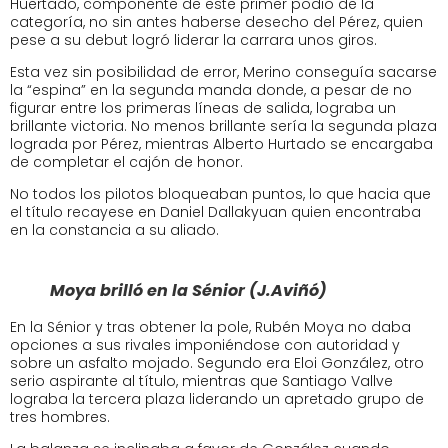
Huertado, componente de este primer podio de la
categoría, no sin antes haberse desecho del Pérez, quien
pese a su debut logró liderar la carrara unos giros.
Esta vez sin posibilidad de error, Merino conseguía sacarse
la “espina” en la segunda manda donde, a pesar de no
figurar entre los primeras líneas de salida, lograba un
brillante victoria. No menos brillante sería la segunda plaza
lograda por Pérez, mientras Alberto Hurtado se encargaba
de completar el cajón de honor.
No todos los pilotos bloqueaban puntos, lo que hacia que
el título recayese en Daniel Dallakyuan quien encontraba
en la constancia a su aliado.
Moya brilló en la Sénior (J.Aviñó)
En la Sénior y tras obtener la pole, Rubén Moya no daba
opciones a sus rivales imponiéndose con autoridad y
sobre un asfalto mojado. Segundo era Eloi González, otro
serio aspirante al título, mientras que Santiago Vallve
lograba la tercera plaza liderando un apretado grupo de
tres hombres.