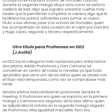
La balanza se inclinaba a favor de González cuando,
durante la segunda manga, Moya veía como se salía la
cadena de kart, algo que lograba solventar vueltas más
tardes que le permitirían completar la carrera, algo que le
facilitaría los puntos suficientes para sumar un nuevo
título a sus vitrinas, pese a la victoria de González, quien
fue acompañado en esta ocasión en el cajón por Dani Briz
y Hugo López, segundo y tercero respectivamente.
Otro título para Pruñonosa en DD2
(J.Aviñó)
La DD2 fue la categoría más numerosa pero entre tantos
dos pilotos, Adrián Pruñonosa y Dani Camona, se
convertían en centro de todas la miradas ya que todo
apuntaba que sería uno de los estos quien se alzase con
el título esta temporada, como así se comprobase más
tarde.
Sendos pilotos intercambiarían posiciones durante el
meeting. Si Pruñonosa era quien se imponía en la primera
manga y Carmona era segundo, sería éste último quien
se adjudicaba la victoria en la segunda manga seguido
de Pruñonosa. Más igualdad imposible. Pero era