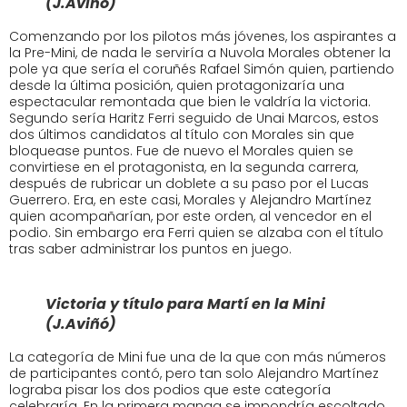
(J.Aviñó)
Comenzando por los pilotos más jóvenes, los aspirantes a
la Pre-Mini, de nada le serviría a Nuvola Morales obtener la
pole ya que sería el coruñés Rafael Simón quien, partiendo
desde la última posición, quien protagonizaría una
espectacular remontada que bien le valdría la victoria.
Segundo sería Haritz Ferri seguido de Unai Marcos, estos
dos últimos candidatos al título con Morales sin que
bloquease puntos. Fue de nuevo el Morales quien se
convirtiese en el protagonista, en la segunda carrera,
después de rubricar un doblete a su paso por el Lucas
Guerrero. Era, en este casi, Morales y Alejandro Martínez
quien acompañarían, por este orden, al vencedor en el
podio. Sin embargo era Ferri quien se alzaba con el título
tras saber administrar los puntos en juego.
Victoria y título para Martí en la Mini
(J.Aviñó)
La categoría de Mini fue una de la que con más números
de participantes contó, pero tan solo Alejandro Martínez
lograba pisar los dos podios que este categoría
celebraría. En la primera manga se impondría escoltado