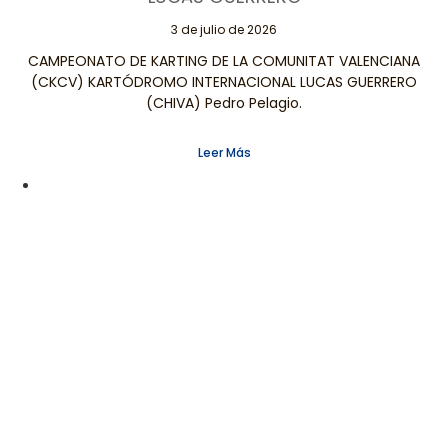
3 de julio de 2026
CAMPEONATO DE KARTING DE LA COMUNITAT VALENCIANA
(CKCV) KARTÓDROMO INTERNACIONAL LUCAS GUERRERO
(CHIVA) Pedro Pelagio.
Leer Más
Páginas
Contacta
Legales
Conmigo
Aviso Legal
Valencia Motor
¡Publicita
Política de
tu página de
Privacidad
noticias del
tu
Política de
mundo del
Cookies
Contenido!
motor.
Contactar