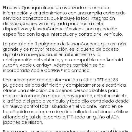
El nuevo Qashqai ofrece un avanzado sistema de
información y entretenimiento con una amplia cartera de
servicios conectados, que incluye la fácil integración
de
smartphones
, wifi integrada para hasta siete
dispositivos y NissanConnect Services, una aplicación
específica con la que interactuar y controlar el vehículo.
La pantalla de 9 pulgadas de NissanConnect, que es más
grande y de mayor resolución, es la puerta de acceso
digital a la navegación, el entretenimiento y la
configuración del vehículo, y es compatible con Android
Auto® y Apple CarPlay®. Además, también se ha
incorporado Apple CarPlay® inalámbrico.
Una nueva pantalla de información múltiple TFT de 12,3
pulgadas de alta definición y completamente electrónica
ofrece una selección de diseños personalizables para
mostrar información sobre la navegación, entretenimiento,
el tráfico o el propio vehículo, y todo ello controlado desde
un nuevo control táctil situado en el volante. También se
ha añadido una textura de vidrio tallado tradicional «Kiriko»
al fondo digital de la pantalla TFT: todo un guiño al ADN
japonés de Nissan.
Por su parte, la nueva e innovadora pantalla frontal (Head-