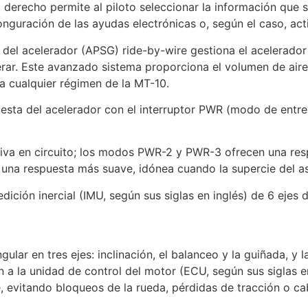
derecho permite al piloto seleccionar la información que se
guración de las ayudas electrónicas o, según el caso, acti
 del acelerador (APSG) ride-by-wire gestiona el acelerad
lerar. Este avanzado sistema proporciona el volumen de ai
r a cualquier régimen de la MT-10.
uesta del acelerador con el interruptor PWR (modo de entre
va en circuito; los modos PWR-2 y PWR-3 ofrecen una resp
e una respuesta más suave, idónea cuando la supercie del 
ión inercial (IMU, según sus siglas en inglés) de 6 ejes d
ar en tres ejes: inclinación, el balanceo y la guiñada, y la
n a la unidad de control del motor (ECU, según sus siglas e
, evitando bloqueos de la rueda, pérdidas de tracción o cab