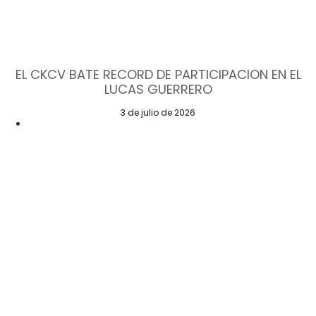
EL CKCV BATE RECORD DE PARTICIPACION EN EL
LUCAS GUERRERO
3 de julio de 2026
CAMPEONATO DE KARTING DE LA COMUNITAT VALENCIANA
(CKCV) KARTÓDROMO INTERNACIONAL LUCAS GUERRERO
(CHIVA) Pedro Pelagio.
Leer Más
Páginas
Contacta
Legales