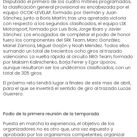
Disputado el primero de los cuatro mítines programados,
la clasificación general provisional es encabezada por el
equipo GCOK-LEVELAP, formado por Germán y Juan
Sánchez, junto a Boris Martín, tras una apretada victoria
con respecto a los segundos clasificados, el equipo LSK
Motorsport, formado por Luis Boix, Jorge Ibars y Javier
Sánchez. Los encagados de completar el podio de honor
fuero los componentes del SRK Team, Marc González,
Manel Zamora, Miguel Gorjón y Noah Mendez. Todos ellos
sumando un total de trecientos ocho giros al trazado
valenciano. La vuelta rápida al circuito NRG Team, formado
por Maksim Kalinichenko, Borja Ferrer y Egor Uporov,
aunque resultaron ser los undécimos clasificados, con un
total de 305 giros.
El próximo reto tendrá lugar a finales de este mes de abril,
para el que se invertirá el sentido de giro al trazado Lucas
Guerrero.
Podio de la primera reunión de la temporada
Puesta en marcha la experiencia, el objetivo de los
organizadores no es otro que, una vez expuesto y
aprobado por los organismos competentes, organizar