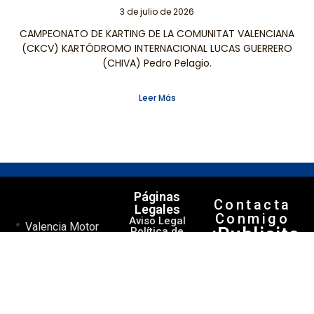
3 de julio de 2026
CAMPEONATO DE KARTING DE LA COMUNITAT VALENCIANA
(CKCV) KARTÓDROMO INTERNACIONAL LUCAS GUERRERO
(CHIVA) Pedro Pelagio.
Leer Más
Páginas
Contacta
Legales
Conmigo
Aviso Legal
Valencia Motor
¡Publicita
Política de
tu página de
Privacidad
noticias del
tu
Política de
mundo del
Cookies
Contenido!
motor.
Contactar
Ahora