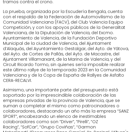
tramos contra el crono.
La prueba, organizada por la Escudería Bengala, cuenta
con el respaldo de la Federación de Automovilismo de la
Comunidad Valenciana (FACV), del Club Valencia Equipo
Competición, y con los apoyos públicos de la Generalitat
Valenciana, de la Diputación de Valencia, del Excmo.
Ayuntamiento de Valencia, de la Fundación Deportivo
Municipal de la ciudad de Valencia, del Ajuntament
d’Alaquàs, del Ayuntamiento Gestalgar, del Ayto. de Yátova,
del Ayto. de Cortes de Pallás, del Ayto. de Macastre, del
Ajuntament Villamarxant, de la Marina de Valencia, y del
Circuit Ricardo Tormo, sin quienes sería imposible realizar
este último rallye de la temporada 2023 en la Comunidad
Valenciana y de la Copa de España de Rallyes de Asfalto
CERA-RECALVI.
Asimismo, una importante parte del presupuesto está
soportado por la imprescindible colaboración de las
empresas privadas de la provincia de Valencia, que se
suman a completar el mismo como patrocinadores o
colaboradores, destacando un año más la empresa “SANZ
SPORT”, encabezando un elenco de inestimables
colaboradores como son “Driver”, “Pirelli”, “OZ
Racing”, “SofCar”, “Grupo Coviñas”, “Garmon