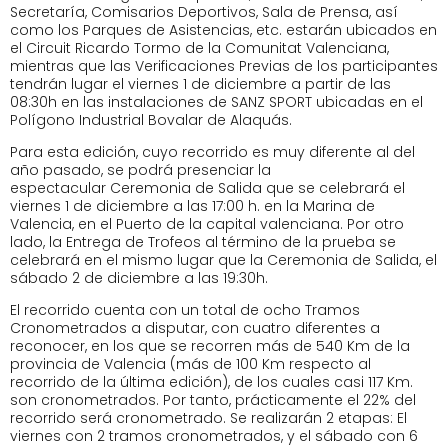
Secretaría, Comisarios Deportivos, Sala de Prensa, así
como los Parques de Asistencias, etc. estarán ubicados en
el Circuit Ricardo Tormo de la Comunitat Valenciana,
mientras que las Verificaciones Previas de los participantes
tendrán lugar el viernes 1 de diciembre a partir de las
08:30h en las instalaciones de SANZ SPORT
ubicadas en el
Polígono Industrial Bovalar de
Alaquás.
Para esta edición, cuyo recorrido es muy diferente al del
año pasado, se podrá presenciar la
espectacular Ceremonia de Salida que se celebrará el
viernes 1 de diciembre a las 17:00 h. en la Marina de
Valencia, en el Puerto de la capital valenciana. Por otro
lado, la Entrega de Trofeos al término de la prueba se
celebrará en el mismo lugar que la Ceremonia de Salida, el
sábado 2 de diciembre a las 19:30h.
El recorrido cuenta con un total de ocho Tramos
Cronometrados a disputar, con cuatro diferentes a
reconocer, en los que se recorren más de 540 Km de la
provincia de Valencia (más de 100 Km respecto al
recorrido de la última edición), de los cuales casi 117 Km.
son cronometrados. Por tanto, prácticamente el 22% del
recorrido será cronometrado. Se realizarán 2 etapas: El
viernes con 2 tramos cronometrados, y el sábado con 6