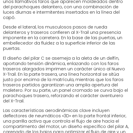
unos llamativos faros que aparecen moldeados dentro
del parachoques delantero, con una combinación de
luces diurnas e intermitentes insertados en la línea del
capó.
Desde el lateral, los musculosos pasos de rueda
delanteros y traseros confieren al X-Trail una presencia
imponente en la carretera. En la base de las puertas, un
embellecedor da fluidez a la superficie inferior de las
puertas.
El diseño del pilar C se asemeja a la aleta de un delfín,
aportando tensión dinámica, enlazando con los faros
traseros alargados imprimen un carácter único al Nuevo
X-Trail. En la parte trasera, una línea horizontal se sitúa
justo por encima de la matrícula, mientras que los faros
traseros partidos garantizan una amplia apertura del
maletero. Por su parte, un panel cromado se curva bajo el
parachoques trasero, reforzando el carácter aventurero
del X-Trail.
Las características aerodinámicas clave incluyen
deflectores de neumáticos «3D» en la parte frontal inferior,
una parrilla activa que controla el flujo de aire hacia el
compartimento del motor, un diseño específico del pilar A,
carenado de los bajos para optimizar el flujo de aire y un