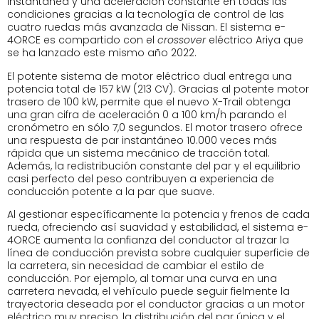
instantánea y una aceleración constante en todas las
condiciones gracias a la tecnología de control de las
cuatro ruedas más avanzada de Nissan. El sistema e-
4ORCE es compartido con el
crossover
eléctrico Ariya que
se ha lanzado este mismo año 2022.
El potente sistema de motor eléctrico dual entrega una
potencia total de 157 kW (213 CV). Gracias al potente motor
trasero de 100 kW, permite que el nuevo X-Trail obtenga
una gran cifra de aceleración 0 a 100 km/h parando el
cronómetro en sólo 7,0 segundos. El motor trasero ofrece
una respuesta de par instantáneo 10.000 veces más
rápida que un sistema mecánico de tracción total.
Además, la redistribución constante del par y el equilibrio
casi perfecto del peso contribuyen a experiencia de
conducción potente a la par que suave.
Al gestionar específicamente la potencia y frenos de cada
rueda, ofreciendo así suavidad y estabilidad, el sistema e-
4ORCE aumenta la confianza del conductor al trazar la
línea de conducción prevista sobre cualquier superficie de
la carretera, sin necesidad de cambiar el estilo de
conducción. Por ejemplo, al tomar una curva en una
carretera nevada, el vehículo puede seguir fielmente la
trayectoria deseada por el conductor gracias a un motor
eléctrico muy preciso, la distribución del par única y el