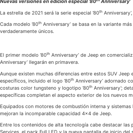
Nuevas versiones en edición especial ’80
Anniversary’
th
La estrella de 2021 será la serie especial ’80
Anniversary’
th
Cada modelo ’80
Anniversary’ se basa en la variante más
verdaderamente únicos.
th
El primer modelo ’80
Anniversary’ de Jeep en comercializ
Anniversary’ llegarán en primavera.
Aunque existen muchas diferencias entre estos SUV Jeep e
th
específicos, incluido el logo ’80
Anniversary’ adornado con
th
costuras color tungsteno y logotipo ’80
Anniversary’; deta
específicas completan el aspecto exterior de los nuevos
Equipados con motores de combustión interna y sistemas 
mejoran la incomparable capacidad 4×4 de Jeep.
Entre los contenidos de alta tecnología cabe destacar las p
Services, el pack Full LED y la nueva pantalla de inicio de