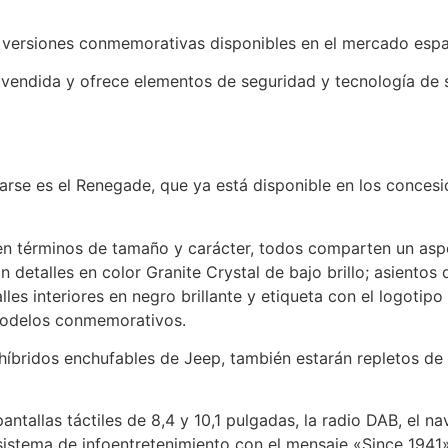
, versiones conmemorativas disponibles en el mercado esp
 vendida y ofrece elementos de seguridad y tecnología de s
arse es el Renegade, que ya está disponible en los conces
n términos de tamaño y carácter, todos comparten un aspec
 detalles en color Granite Crystal de bajo brillo; asientos
lles interiores en negro brillante y etiqueta con el logotipo 
 modelos conmemorativos.
híbridos enchufables de Jeep, también estarán repletos d
antallas táctiles de 8,4 y 10,1 pulgadas, la radio DAB, el 
l sistema de infoentretenimiento con el mensaje «Since 1941»