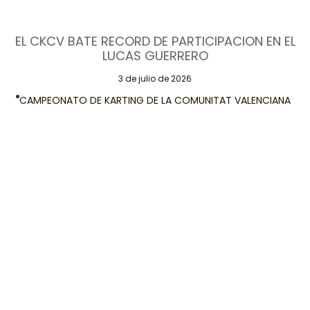
EL CKCV BATE RECORD DE PARTICIPACION EN EL
LUCAS GUERRERO
3 de julio de 2026
CAMPEONATO DE KARTING DE LA COMUNITAT VALENCIANA
(CKCV) KARTÓDROMO INTERNACIONAL LUCAS GUERRERO
(CHIVA) Pedro Pelagio.
Leer Más
Páginas
Contacta
Legales
Conmigo
Aviso Legal
Valencia Motor
¡Publicita
Política de
tu página de
Privacidad