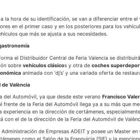
 la hora de su identificación, se van a diferenciar entre el
riores en el primer caso y en los posteriores para los vehí
ehículos que más se ajusta a sus necesidades.
 gastronomía
orma el Distribuidor Central de Feria Valencia se distribui
ción sobre
vehículos clásico
s y otra de
coches superdepor
ronómica
animada con ‘dj’s’ y una variada oferta de restau
l de València
ria del Automóvil, ya que desde este verano
Francisco Vale
l frente de la Feria del Automóvil llega ya a su más que me
lia experiencia en la dirección de certámenes, especialmente
 con el de la dirección de la Feria del Automóvil de Valèn
n Administración de Empresas ADEIT y posee un Master en
ertámenes como el Salón de la Franquicia (SIF) y la menci