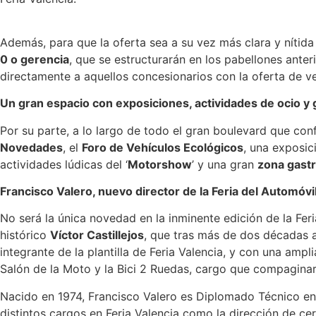
Además, para que la oferta sea a su vez más clara y nítida a
0 o gerencia
, que se estructurarán en los pabellones ante
directamente a aquellos concesionarios con la oferta de v
Un gran espacio con exposiciones, actividades de ocio y
Por su parte, a lo largo de todo el gran boulevard que conf
Novedades
, el
Foro de Vehículos Ecológicos
, una exposi
actividades lúdicas del ‘
Motorshow
’ y una gran
zona gast
Francisco Valero, nuevo director de la Feria del Automóvi
No será la única novedad en la inminente edición de la Fe
histórico
Víctor Castillejos
, que tras más de dos décadas a
integrante de la plantilla de Feria Valencia, y con una amp
Salón de la Moto y la Bici 2 Ruedas, cargo que compaginará
Nacido en 1974, Francisco Valero es Diplomado Técnico e
distintos cargos en Feria Valencia como la dirección de c