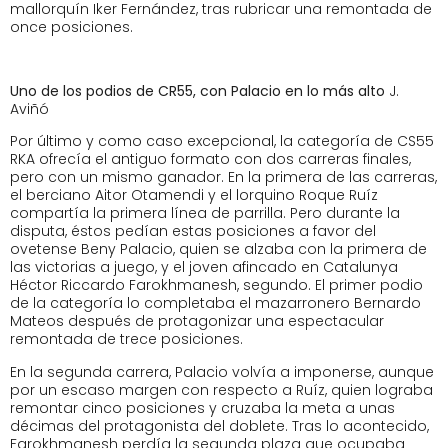
mallorquín Iker Fernández, tras rubricar una remontada de
once posiciones.
Uno de los podios de CR55, con Palacio en lo más alto
J.
Aviñó
Por último y como caso excepcional, la categoría de CS55
RKA ofrecía el antiguo formato con dos carreras finales,
pero con un mismo ganador. En la primera de las carreras,
el berciano Aitor Otamendi y el lorquino Roque Ruíz
compartía la primera línea de parrilla. Pero durante la
disputa, éstos pedían estas posiciones a favor del
ovetense Beny Palacio, quien se alzaba con la primera de
las victorias a juego, y el joven afincado en Catalunya
Héctor Riccardo Farokhmanesh, segundo. El primer podio
de la categoría lo completaba el mazarronero Bernardo
Mateos después de protagonizar una espectacular
remontada de trece posiciones.
En la segunda carrera, Palacio volvía a imponerse, aunque
por un escaso margen con respecto a Ruíz, quien lograba
remontar cinco posiciones y cruzaba la meta a unas
décimas del protagonista del doblete. Tras lo acontecido,
Farokhmanesh perdía la segunda plaza que ocupaba