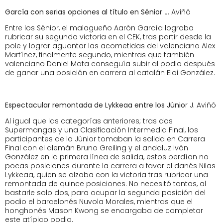
García con serias opciones al título en Sénior
J. Aviñó
Entre los Sénior, el malagueño Aarón García lograba
rubricar su segunda victoria en el CEK, tras partir desde la
pole y lograr aguantar las acometidas del valenciano Alex
Martínez, finalmente segundo, mientras que también
valenciano Daniel Mota conseguía subir al podio después
de ganar una posición en carrera al catalán Eloi González.
Espectacular remontada de Lykkeaa entre los Júnio
r J. Aviñó
Al igual que las categorías anteriores; tras dos
Supermangas y una Clasificación Intermedia Final, los
participantes de la Júnior tomaban la salida en Carrera
Final con el alemán Bruno Greiling y el andaluz Iván
González en la primera línea de salida, estos perdían no
pocas posiciones durante la carrera a favor el danés Nilas
Lykkeaa, quien se alzaba con la victoria tras rubricar una
remontada de quince posiciones. No necesitó tantas, al
bastarle solo dos, para ocupar la segunda posición del
podio el barcelonés Nuvola Morales, mientras que el
honghonés Mason Kwong se encargaba de completar
este atípico podio.