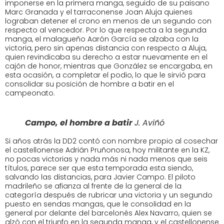
imponerse en la primera manga, seguido de su paisano
Marc Granada y el tarraconense Joan Aluja quienes
lograban detener el crono en menos de un segundo con
respecto al vencedor. Por lo que respecta a la segunda
manga, el malagueño Aarón García se alzaba con la
victoria, pero sin apenas distancia con respecto a Aluja,
quien revindicaba su derecho a estar nuevamente en el
cajón de honor, mientras que González se encargaba, en
esta ocasión, a completar el podio, lo que le sirvió para
consolidar su posición de hombre a batir en el
campeonato.
Campo, el hombre a batir
J. Aviñó
Si años atrás la DD2 contó con nombre propio al cosechar
el castellonense Adrián Pruñonosa, hoy militante en la KZ,
no pocas victorias y nada más ni nada menos que seis
títulos, parece ser que esta temporada esta siendo,
salvando las distancias, para Javier Campo. El piloto
madrileño se afianza al frente de la general de la
categoría después de rubricar una victoria y un segundo
puesto en sendas mangas, que le consolidad en la
general por delante del barcelonés Alex Navarro, quien se
alzó con el triunfo en la segunda manga, y el castellonense