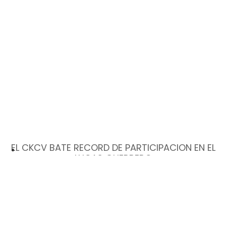
EL CKCV BATE RECORD DE PARTICIPACION EN EL
LUCAS GUERRERO
3 de julio de 2026
CAMPEONATO DE KARTING DE LA COMUNITAT VALENCIANA
(CKCV) KARTÓDROMO INTERNACIONAL LUCAS GUERRERO
(CHIVA) Pedro Pelagio.