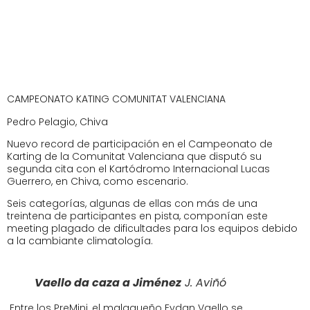
CAMPEONATO KATING COMUNITAT VALENCIANA
Pedro Pelagio, Chiva
Nuevo record de participación en el Campeonato de
Karting de la Comunitat Valenciana que disputó su
segunda cita con el Kartódromo Internacional Lucas
Guerrero, en Chiva, como escenario.
Seis categorías, algunas de ellas con más de una
treintena de participantes en pista, componían este
meeting plagado de dificultades para los equipos debido
a la cambiante climatología.
Vaello da caza a Jiménez
J. Aviñó
Entre los PreMini, el malagueño Eydan Vaello se