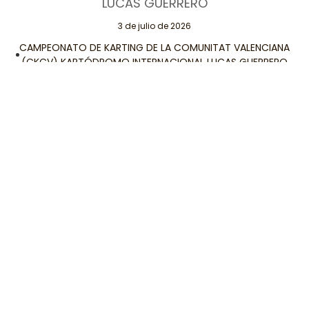
LUCAS GUERRERO
3 de julio de 2026
CAMPEONATO DE KARTING DE LA COMUNITAT VALENCIANA
(CKCV) KARTÓDROMO INTERNACIONAL LUCAS GUERRERO
(CHIVA) Pedro Pelagio.
Leer Más
Páginas
Contacta
Legales
Conmigo
Aviso Legal
Valencia Motor
¡Publicita
Política de
tu página de
Privacidad
noticias del
tu
Política de
mundo del
Cookies
Contenido!
motor.
Contactar