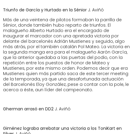
Triunfo de García
y
Hurtado en la Sénior
J. Aviñó
Más de una veintena de pilotos formaban la parrilla de
Sénior, donde también hubo reparto de triunfos. El
malagueño Alberto Hurtado era el encargado de
inaugurar el marcador con una apretada victoria por
delante del barcelonés Adrián Mustienes y seguido, algo
más atrás, por el también catalán Pol Mateo. La victoria en
la segunda manga era para el malagueño Aarón García,
que la anterior quedaba a las puertas del podio, con la
repetición entre los puestos de honor de Mateo y
Mustienes, por este mismo orden. Podemos decir que era
Mustienes quien más partido saca de este tercer meeting
de la temporada, ya que una desafortunada actuación
del Barcelonés Eloy González, pese a contar con la pole, le
acerca a éste, aun líder del campeonato.
Gherman arrasó en DD2
J. Aviñó
Giménez lograba arrebatar una victoria a los ToniKart en
Silver
J. Aviñó