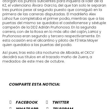
otorgan los puntos suficientes para inquiera al líder de la
KZ, el valenciano Álvaro García, del que tan solo le separan
tres puntos pese al segundo puesto que consiguió en la
primera de las carreras disputadas. El madrileño Alex
Lahoz fue completaba el primer podio, mientras que a las
puertas del mismo se quedaba el castellonense y séxtuple
campeón de la DD2 Adrián Pruñonosa. En la segunda
carrera, con de la Rosa en lo más alto del cajón, LaHoz y
Pruñonosa eran segundo y tercero respectivamente. En
esta ocasión era el alicantino y piloto de F3 Max Mayer
quien quedaba a las puertas del podio.
Así pues, tras esta cita nocturna de Albaida, el CKCV
decidirá sus títulos en el trazado maño de Zuera, a
mediados de este mes de octubre.
COMPARTE ESTA NOTICIA:
FACEBOOK
TWITTER
WHATSAPP
TELEGRAM