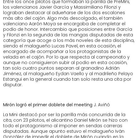
Entre los once pilotos que formaban la parrilla de PreMini,
los valencianos Javier García y Massimiliano Filonzi y
lograban destacar al adueñarse de los dos escalones
más alto del cajón. Algo más descolgado, el también
valenciano Aarón Moya se encargaba de completar el
podio de honor. Intercambio que posiciones entre García
y Filonzi en la segunda de las mangas disputadas de esta
categoría que acoge a los más noveles de esta disciplina,
siendo el malagueño Lucas Pavel, en esta ocasión, el
encargado de acompañar a los protagonistas de la
velada en el cajón. Por lo que respecta al campeonato y
aunque no consiguieron subir al podio en esta ocasión,
tan solo cuatro puntos separan al granadino Adrián
Jiménez, al malagueño Eydan Vaello y al madrileño Pelayo
Estangui en la general cuando tan solo resta una cita por
disputar.
Mirón logró el primer doblete del meeting
J. Aviñó
La Mini destacó por ser la parrilla más concurrida de la
cita, con 23 pilotos, el alicantino Daniel Mirón se hizo con
todo el protagonismo al imponer en sendas carreras
disputadas. Aunque apunto estuvo el malagueño Iván
González de impedir el doblete de Mirón cuando en la