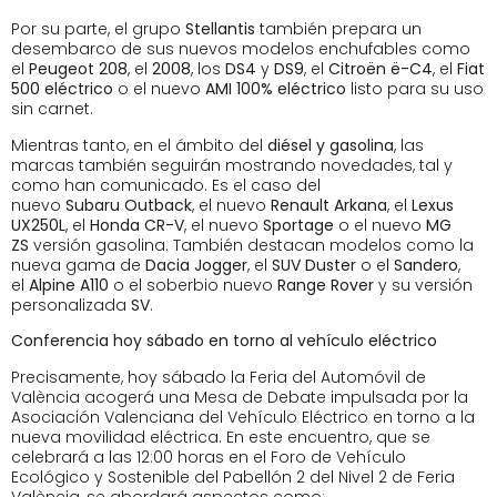
Por su parte, el grupo
Stellantis
también prepara un
desembarco de sus nuevos modelos enchufables como
el
Peugeot 208
, el
2008
, los
DS4
y
DS9
, el
Citroën ë-C4
, el
Fiat
500 eléctrico
o el nuevo
AMI 100% eléctrico
listo para su uso
sin carnet.
Mientras tanto, en el ámbito del
diésel y gasolina
, las
marcas también seguirán mostrando novedades, tal y
como han comunicado. Es el caso del
nuevo
Subaru
Outback
, el nuevo
Renault Arkana
, el
Lexus
UX250L
, el
Honda CR-V
, el nuevo
Sportage
o el nuevo
MG
ZS
versión gasolina. También destacan modelos como la
nueva gama de
Dacia Jogger
, el
SUV Duster
o el
Sandero
,
el
Alpine A110
o el soberbio nuevo
Range
Rover
y su versión
personalizada
SV
.
Conferencia hoy sábado en torno al vehículo eléctrico
Precisamente, hoy sábado la Feria del Automóvil de
València acogerá una Mesa de Debate impulsada por la
Asociación Valenciana del Vehículo Eléctrico en torno a la
nueva movilidad eléctrica. En este encuentro, que se
celebrará a las 12:00 horas en el Foro de Vehículo
Ecológico y Sostenible del Pabellón 2 del Nivel 2 de Feria
València, se abordará aspectos como: