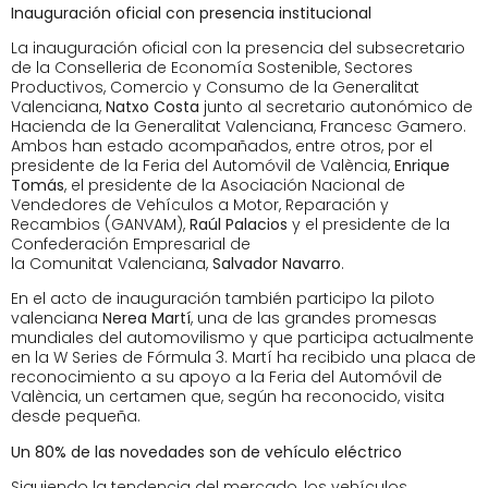
Inauguración oficial con presencia institucional
La inauguración oficial con la presencia del subsecretario
de la Conselleria de Economía Sostenible, Sectores
Productivos, Comercio y Consumo de la Generalitat
Valenciana,
Natxo Costa
junto al secretario autonómico de
Hacienda de la Generalitat Valenciana, Francesc Gamero.
Ambos han estado acompañados, entre otros, por el
presidente de la Feria del Automóvil de València,
Enrique
Tomás
, el presidente de la Asociación Nacional de
Vendedores de Vehículos a Motor, Reparación y
Recambios (GANVAM),
Raúl Palacios
y el presidente de la
Confederación Empresarial de
la Comunitat Valenciana,
Salvador Navarro
.
En el acto de inauguración también participo la piloto
valenciana
Nerea Martí
, una de las grandes promesas
mundiales del automovilismo y que participa actualmente
en la W Series de Fórmula 3. Martí ha recibido una placa de
reconocimiento a su apoyo a la Feria del Automóvil de
València, un certamen que, según ha reconocido, visita
desde pequeña.
Un 80% de las novedades son de vehículo eléctrico
Siguiendo la tendencia del mercado, los vehículos