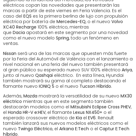
eléctricos copan las novedades que presentarán las
marcas a partir de este viernes en Feria Valencia. Es el
caso del
EQS
es la primera berlina de lujo con propulsión
eléctrica por batería de
Mercedes-EQ
, o el nuevo
Volvo
XC40 Recharge
100% eléctrico, mientras
que
Dacia
apostará en este segmento por una novedad
como el nuevo modelo
Spring
, todo un fenómeno en
ventas.
Nissan
será una de las marcas que apuesten más fuerte
por la Feria del Automóvil de València con el lanzamiento a
nivel nacional en una feria del nuevo también presentará
al gran público su esperado nuevo SUV 100% eléctrico
Ariya
,
junto al nuevo
Qashqai
eléctrico. En esta línea, Hyundai
también mostrará su gama al completo destacando el
flamante nuevo
IONIQ 5
o el nuevo
Tucson Híbrido
.
Además,
Mazda
mostrará la versatilidad de su nuevo
MX30
eléctrico
mientras que en este segmento también
destacarán modelos como el
Mitsubishi Eclipse Cross PHEV
,
el
Honda HR-V e:HEV
, el flamante
Lexus NX450+
o el
esperado crossover eléctrico de
Kia
el
EV6
. Renault
también lanzará sus nuevos modelos eléctricos como el
nuevo
Twingo
Eléctrico
, el
Arkana
E:Tech
o el
Captur
E:Tech
híbrido
.