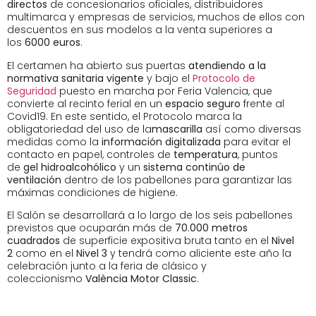
directos
de concesionarios oficiales, distribuidores
multimarca y empresas de servicios, muchos de ellos con
descuentos en sus modelos a la venta superiores a
los
6000 euros
.
El certamen ha abierto sus puertas
atendiendo a la
normativa sanitaria vigente
y bajo el
Protocolo de
Seguridad
puesto en marcha por Feria Valencia, que
convierte al recinto ferial en un
espacio seguro
frente al
Covid19. En este sentido, el Protocolo marca la
obligatoriedad del uso de la
mascarilla
así como diversas
medidas como la
información digitalizada
para evitar el
contacto en papel, controles de
temperatura
, puntos
de
gel hidroalcohólico
y un
sistema continúo de
ventilación
dentro de los pabellones para garantizar las
máximas condiciones de higiene.
El Salón se desarrollará a lo largo de los seis pabellones
previstos que ocuparán más de
70.000 metros
cuadrados
de superficie expositiva bruta tanto en el
Nivel
2
como en el
Nivel 3
y tendrá como aliciente este año la
celebración junto a la feria de clásico y
coleccionismo
València Motor Classic
.