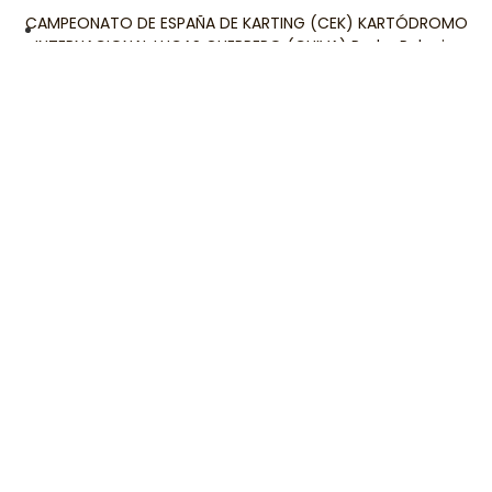
CAMPEONATO DE ESPAÑA DE KARTING (CEK) KARTÓDROMO
INTERNACIONAL LUCAS GUERRERO (CHIVA) Pedro Pelagio.
Una edición
Leer Más